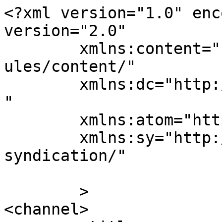
<?xml version="1.0" enc
version="2.0"

	xmlns:content="http://purl.org/rss/1.0/mod
ules/content/"

	xmlns:dc="http://purl.org/dc/elements/1.1/
"

	xmlns:atom="http://www.w3.org/2005/Atom"

	xmlns:sy="http://purl.org/rss/1.0/modules/
syndication/"

	>

<channel>
