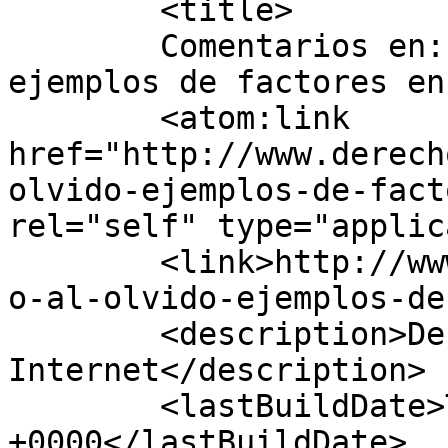
	<title>

	Comentarios en: Derecho al olvido, 
ejemplos de factores en contra
	<atom:link 
href="http://www.derech
olvido-ejemplos-de-fact
rel="self" type="applic
	<link>http://www.derechoalolvido.eu/derech
o-al-olvido-ejemplos-de
	<description>Defendemos la Privacidad en 
Internet</description>

	<lastBuildDate>Tue, 28 Aug 2018 14:39:57 
+0000</lastBuildDate>
