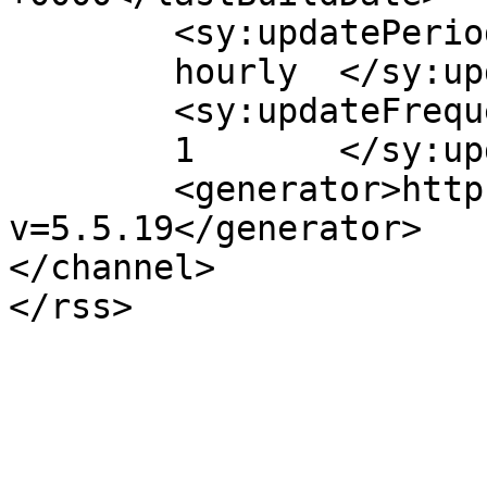
	<sy:updatePeriod>

	hourly	</sy:updatePeriod>

	<sy:updateFrequency>

	1	</sy:updateFrequency>

	<generator>https://wordpress.org/?
v=5.5.19</generator>

</channel>
