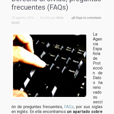
frecuentes (FAQs)
10 agosto, 2016
Escrito por
Inma
Deja tu cometario
Moltó
La
Agen
cia
Espa
ñola
de
Prot
ecció
n de
Dato
s ha
reno
vado
su
secci
ón de preguntas frecuentes,
FAQs
, por sus siglas
en inglés. En ella encontramos
un apartado sobre