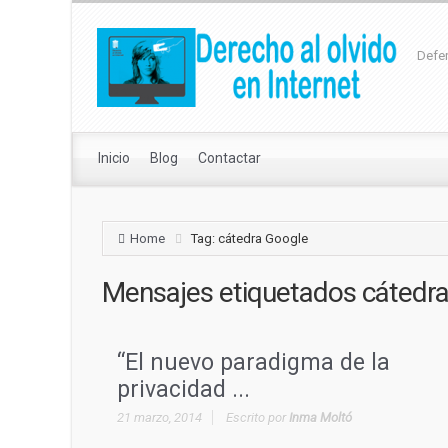
Defen
Inicio
Blog
Contactar
Home
Tag: cátedra Google
Mensajes etiquetados
cátedr
“El nuevo paradigma de la
privacidad ...
21 marzo, 2014
Escrito por
Inma Moltó