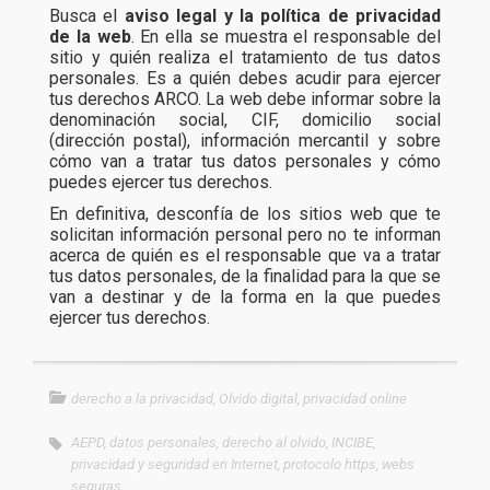
Busca el
aviso legal y la política de privacidad
de la web
. En ella se muestra el responsable del
sitio y quién realiza el tratamiento de tus datos
personales. Es a quién debes acudir para ejercer
tus derechos ARCO. La web debe informar sobre la
denominación social, CIF, domicilio social
(dirección postal), información mercantil y sobre
cómo van a tratar tus datos personales y cómo
puedes ejercer tus derechos.
En definitiva, desconfía de los sitios web que te
solicitan información personal pero no te informan
acerca de quién es el responsable que va a tratar
tus datos personales, de la finalidad para la que se
van a destinar y de la forma en la que puedes
ejercer tus derechos.
derecho a la privacidad
,
Olvido digital
,
privacidad online
AEPD
,
datos personales
,
derecho al olvido
,
INCIBE
,
privacidad y seguridad en Internet
,
protocolo https
,
webs
seguras