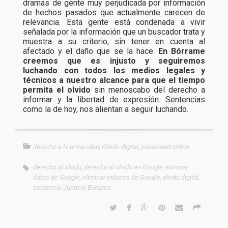
dramas de gente muy perjudicada por información
de hechos pasados que actualmente carecen de
relevancia. Esta gente está condenada a vivir
señalada por la información que un buscador trata y
muestra a su criterio, sin tener en cuenta al
afectado y el daño que se la hace.
En Bórrame
creemos que es injusto y seguiremos
luchando con todos los medios legales y
técnicos a nuestro alcance para que el tiempo
permita el olvido
sin menoscabo del derecho a
informar y la libertad de expresión. Sentencias
como la de hoy, nos alientan a seguir luchando.
derecho a la privacidad
,
Olvido digital
,
privacidad online
derecho al olvido
,
derecho al olvido en Google
,
eliminar
datos de Google
,
eliminar enlaces de Google
,
olvido digital
,
sentencia Justicia Europea