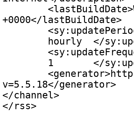
	<lastBuildDate>Wed, 13 Mar 2013 09:34:39 
+0000</lastBuildDate>

	<sy:updatePeriod>

	hourly	</sy:updatePeriod>

	<sy:updateFrequency>

	1	</sy:updateFrequency>

	<generator>https://wordpress.org/?
v=5.5.18</generator>

</channel>
