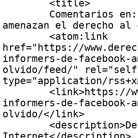
	<title>

	Comentarios en: Los informers de Facebook 
amenazan el derecho al olvido	<
	<atom:link 
href="https://www.derec
informers-de-facebook-a
olvido/feed/" rel="self"
type="application/rss+x
	<link>https://www.derechoalolvido.eu/los-
informers-de-facebook-a
olvido/</link>

	<description>Defendemos la Privacidad en 
Internet</description>
