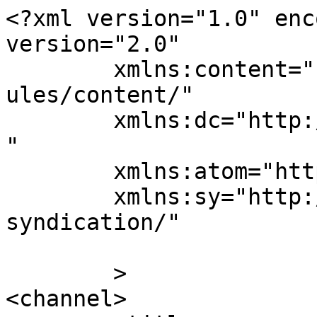
<?xml version="1.0" enc
version="2.0"

	xmlns:content="http://purl.org/rss/1.0/mod
ules/content/"

	xmlns:dc="http://purl.org/dc/elements/1.1/
"

	xmlns:atom="http://www.w3.org/2005/Atom"

	xmlns:sy="http://purl.org/rss/1.0/modules/
syndication/"

	>

<channel>
