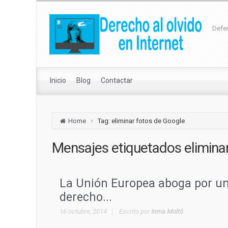
Defen
Inicio
Blog
Contactar
Home
Tag: eliminar fotos de Google
Mensajes etiquetados
elimina
La Unión Europea aboga por u
derecho...
16 octubre, 2014
Escrito por
Inma Moltó