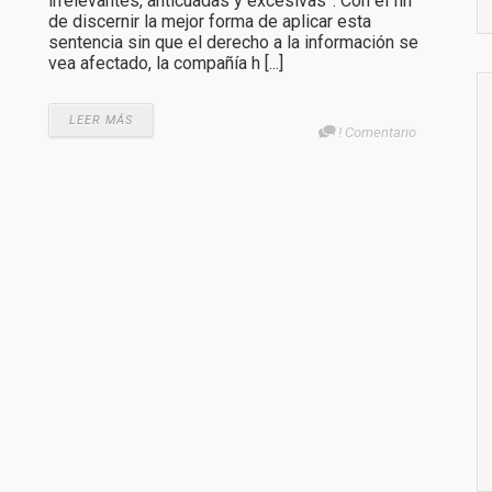
irrelevantes, anticuadas y excesivas”. Con el fin
de discernir la mejor forma de aplicar esta
sentencia sin que el derecho a la información se
vea afectado, la compañía h [...]
LEER MÁS
! Comentario