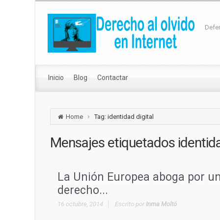
Defen
Inicio
Blog
Contactar
Home
Tag: identidad digital
Mensajes etiquetados
identida
La Unión Europea aboga por u
derecho...
16 octubre, 2014
Escrito por
Inma Moltó