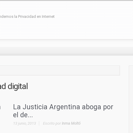
demos la Privacidad en Internet
d digital
n
La Justicia Argentina aboga por
el de...
13 junio, 2013
Escrito por
Inma Moltó