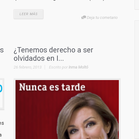
LEER MÁS
Deja tu cometario
us
¿Tenemos derecho a ser
olvidados en I...
26 febrero, 2013
Escrito por
Inma Moltó
es
a