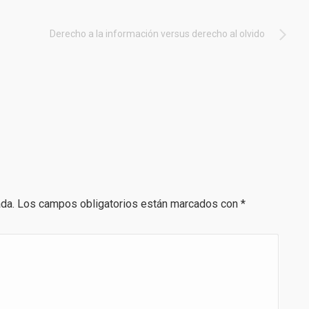
Derecho a la información versus derecho al olvido
ada.
Los campos obligatorios están marcados con
*