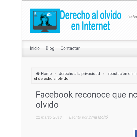
Defen
Inicio
Blog
Contactar
Home
derecho a la privacidad
reputación onli
el derecho al olvido
Facebook reconoce que no 
olvido
22 marzo, 2013
Escrito por
Inma Moltó