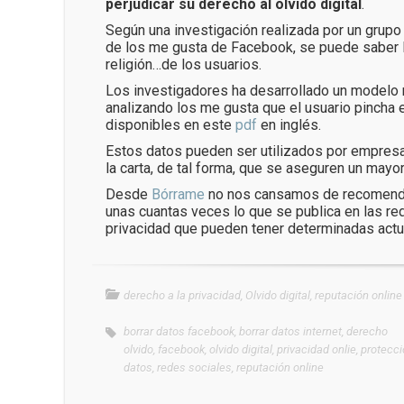
perjudicar su derecho al olvido digital
.
Según una investigación realizada por un grupo
de los me gusta de Facebook, se puede saber la 
religión…de los usuarios.
Los investigadores ha desarrollado un modelo
analizando los me gusta que el usuario pincha e
disponibles en este
pdf
en inglés.
Estos datos pueden ser utilizados por empresa
la carta, de tal forma, que se aseguren un mayo
Desde
Bórrame
no nos cansamos de recomendar 
unas cuantas veces lo que se publica en las re
privacidad que pueden tener determinadas actu
derecho a la privacidad
,
Olvido digital
,
reputación online
borrar datos facebook
,
borrar datos internet
,
derecho
olvido
,
facebook
,
olvido digital
,
privacidad onlie
,
protecci
datos
,
redes sociales
,
reputación online