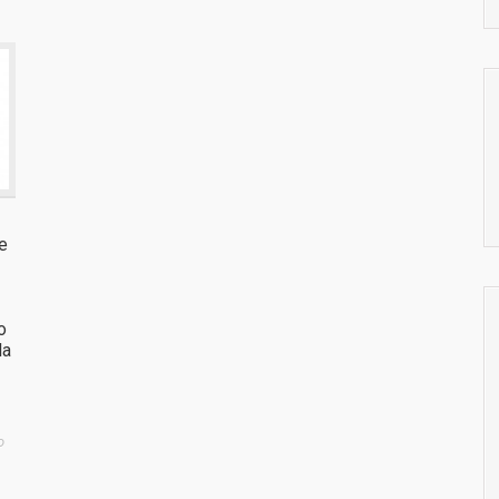
e
o
la
o