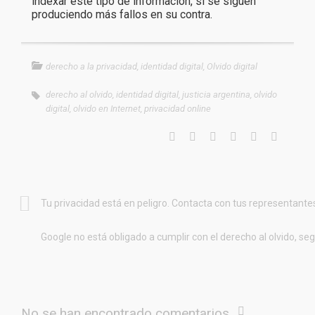
indexar este tipo de información, si se siguen
produciendo más fallos en su contra.
derecho a la privacidad
,
identidad digital
,
Olvido digital
derecho al olvido
,
identidad digital
,
justicia argentina
,
olvido
digital
,
olvido en Internet
,
privacidad online
Tu privacidad está en peligro. Contacta con tus representante
Google no está obligado a cumplir con el derecho al olvido, se
No se han encontrado comentarios