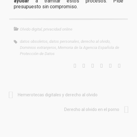
ayudar
a tramitar estos procesos. Pide
presupuesto sin compromiso.
Olvido digital
,
privacidad online
datos obsoletos
,
datos personales
,
derecho al olvido
,
Dominios extranjeros
,
Memoria de la Agencia Española de
Protección de Datos
Hemerotecas digitales y derecho al olvido
Derecho al olvido en el porno